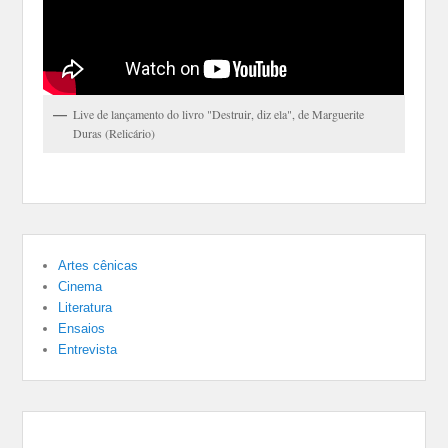
Live de lançamento do livro "Destruir, diz ela", de Marguerite
Duras (Relicário)
Artes cênicas
Cinema
Literatura
Ensaios
Entrevista