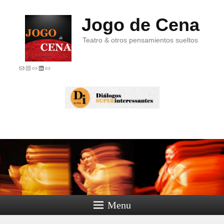
Jogo de Cena
Teatro & otros pensamientos sueltos
E-mail
Instagram
Link
LinkedIn
Link
Menu