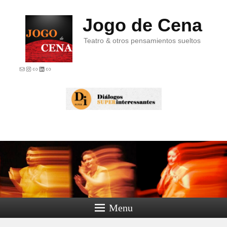
Jogo de Cena
Teatro & otros pensamientos sueltos
E-mail
Instagram
Link
LinkedIn
Link
Menu