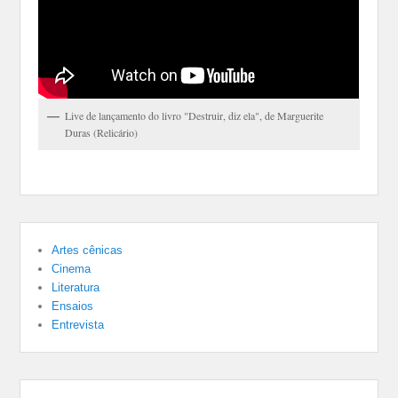
Live de lançamento do livro "Destruir, diz ela", de Marguerite
Duras (Relicário)
Artes cênicas
Cinema
Literatura
Ensaios
Entrevista