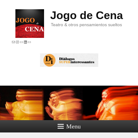
Jogo de Cena
Teatro & otros pensamientos sueltos
E-mail
Instagram
Link
LinkedIn
Link
Menu