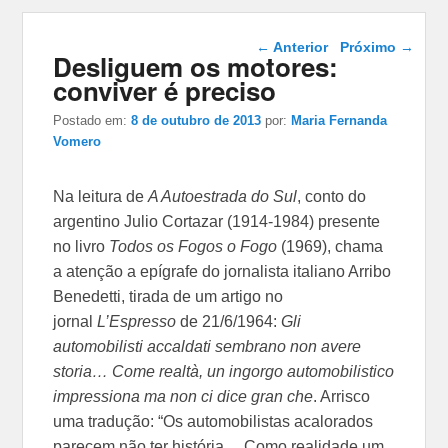
Navegação das
←
Anterior
Próximo
→
Desliguem os motores:
postagens
conviver é preciso
Postado em:
8 de outubro de 2013
por:
Maria Fernanda
Vomero
Na leitura de
A Autoestrada do Sul
, conto do
argentino Julio Cortazar (1914-1984) presente
no livro
Todos os Fogos o Fogo
(1969), chama
a atenção a epígrafe do jornalista italiano Arribo
Benedetti, tirada de um artigo no
jornal
L’Espresso
de 21/6/1964:
Gli
automobilisti accaldati sembrano non avere
storia… Come realtà, un ingorgo automobilistico
impressiona ma non ci dice gran che
. Arrisco
uma tradução: “Os automobilistas acalorados
parecem não ter história… Como realidade um