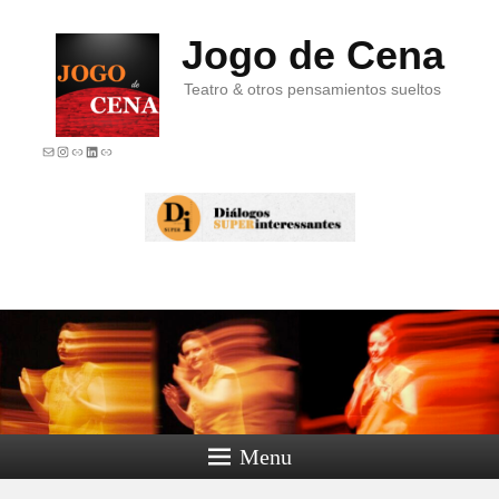
Jogo de Cena
Teatro & otros pensamientos sueltos
E-mail
Instagram
Link
LinkedIn
Link
Menu