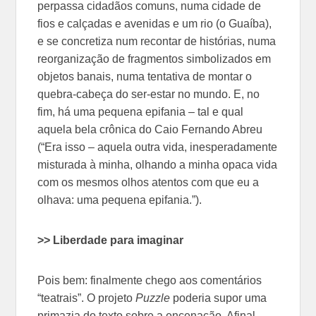
perpassa cidadãos comuns, numa cidade de
fios e calçadas e avenidas e um rio (o Guaíba),
e se concretiza num recontar de histórias, numa
reorganização de fragmentos simbolizados em
objetos banais, numa tentativa de montar o
quebra-cabeça do ser-estar no mundo. E, no
fim, há uma pequena epifania – tal e qual
aquela bela crônica do Caio Fernando Abreu
(“Era isso – aquela outra vida, inesperadamente
misturada à minha, olhando a minha opaca vida
com os mesmos olhos atentos com que eu a
olhava: uma pequena epifania.”).
>> Liberdade para imaginar
Pois bem: finalmente chego aos comentários
“teatrais”. O projeto
Puzzle
poderia supor uma
primazia do texto sobre a encenação. Afinal,