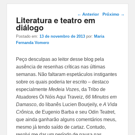
Navegação das
←
Anterior
Próximo
→
Literatura e teatro em
postagens
diálogo
Postado em:
13 de novembro de 2013
por:
Maria
Fernanda Vomero
Peço desculpas ao leitor desse blog pela
ausência de resenhas críticas nas últimas
semanas. Não faltaram espetáculos instigantes
sobre os quais poderia ter escrito – destaco
especialmente
Medeia Vozes
, da Tribo de
Atuadores Ói Nóis Aqui Traveiz,
66 Minutos em
Damasco
, do libanês Lucien Bourjeily, e
A Vida
Crônica
, de Eugenio Barba e seu Odin Teatret,
que ainda ganharão alguns comentários meus,
mesmo já tendo saído de cartaz. Contudo,
resolvi me dar um período de pausa nas