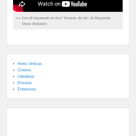
Live de lançamento do livro "Destruir, diz ela", de Marguerite
Duras (Relicário)
Artes cênicas
Cinema
Literatura
Ensaios
Entrevista