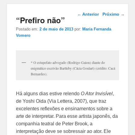
Navegação das
←
Anterior
Próximo
→
“Prefiro não”
postagens
Postado em:
2 de maio de 2013
por:
Maria Fernanda
Vomero
* O estupefato advogado (Rodrigo Gaion) diante do
enigmático escrivão Bartleby (Cácia Goulart) (crédito: Cacá
Bernardes).
Há alguns dias estive relendo
O Ator Invisível
,
de Yoshi Oida (Via Lettera, 2007), que traz
excelentes reflexões e ensinamentos sobre a
arte de interpretar. Para esse artista japonês, da
companhia teatral de Peter Brook, a
interpretação deve se sobressair ao ator. Ele