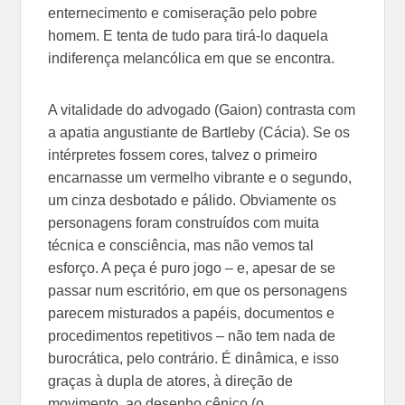
enternecimento e comiseração pelo pobre
homem. E tenta de tudo para tirá-lo daquela
indiferença melancólica em que se encontra.
A vitalidade do advogado (Gaion) contrasta com
a apatia angustiante de Bartleby (Cácia). Se os
intérpretes fossem cores, talvez o primeiro
encarnasse um vermelho vibrante e o segundo,
um cinza desbotado e pálido. Obviamente os
personagens foram construídos com muita
técnica e consciência, mas não vemos tal
esforço. A peça é puro jogo – e, apesar de se
passar num escritório, em que os personagens
parecem misturados a papéis, documentos e
procedimentos repetitivos – não tem nada de
burocrática, pelo contrário. É dinâmica, e isso
graças à dupla de atores, à direção de
movimento, ao desenho cênico (o