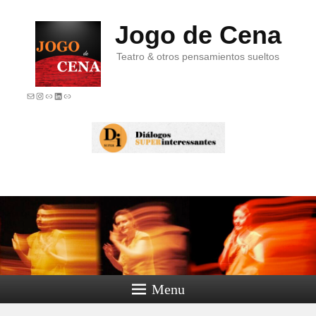
Jogo de Cena
Teatro & otros pensamientos sueltos
E-mail
Instagram
Link
LinkedIn
Link
Menu