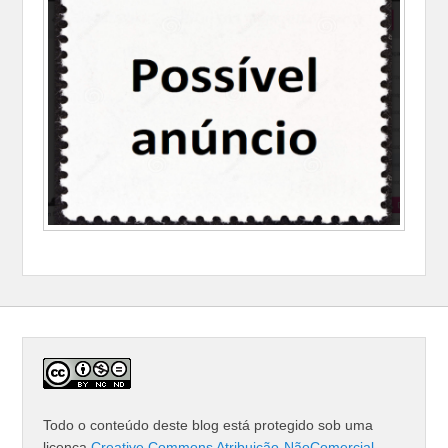
Todo o conteúdo deste blog está protegido sob uma
licença
Creative Commons Atribuição-NãoComercial-