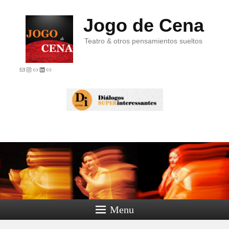
Jogo de Cena
Teatro & otros pensamientos sueltos
E-mail
Instagram
Link
LinkedIn
Link
Menu