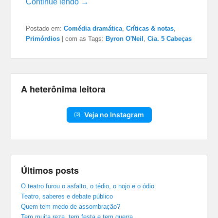
Continue lendo →
Postado em:
Comédia dramática
,
Críticas & notas
,
Primórdios
|
com as Tags:
Byron O'Neil
,
Cia. 5 Cabeças
A heterônima leitora
Veja no Instagram
Últimos posts
O teatro furou o asfalto, o tédio, o nojo e o ódio
Teatro, saberes e debate público
Quem tem medo de assombração?
Tem muita reza, tem festa e tem guerra