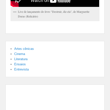
Live de lançamento do livro "Destruir, diz ela", de Marguerite
Duras (Relicário)
Artes cênicas
Cinema
Literatura
Ensaios
Entrevista