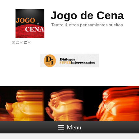
Jogo de Cena
Teatro & otros pensamientos sueltos
E-mail
Instagram
Link
LinkedIn
Link
Menu