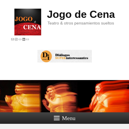
Jogo de Cena
Teatro & otros pensamientos sueltos
E-mail
Instagram
Link
LinkedIn
Link
Menu