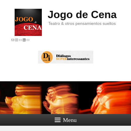
Jogo de Cena
Teatro & otros pensamientos sueltos
E-mail
Instagram
Link
LinkedIn
Link
Menu