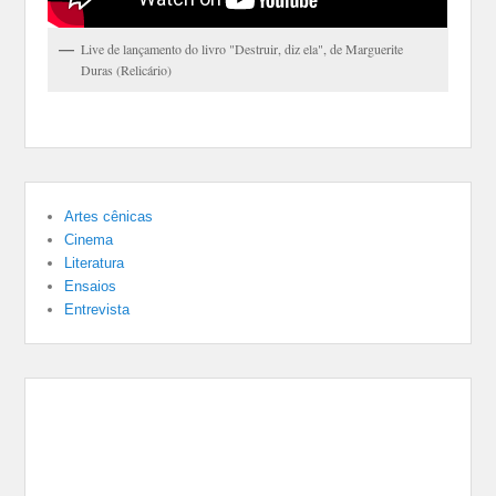
Live de lançamento do livro "Destruir, diz ela", de Marguerite
Duras (Relicário)
Artes cênicas
Cinema
Literatura
Ensaios
Entrevista