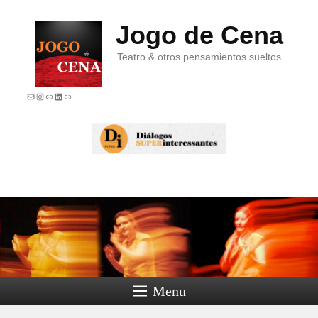
Jogo de Cena
Teatro & otros pensamientos sueltos
E-mail
Instagram
Link
LinkedIn
Link
Menu