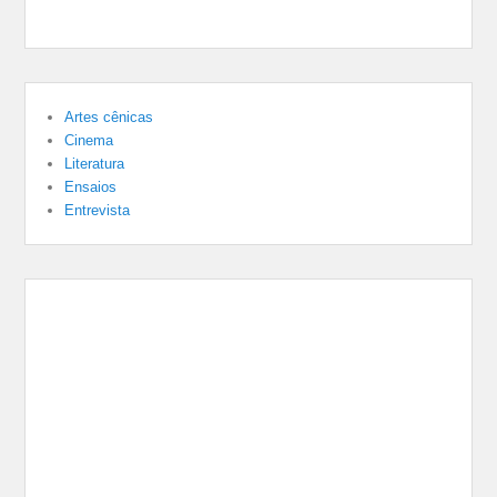
Artes cênicas
Cinema
Literatura
Ensaios
Entrevista