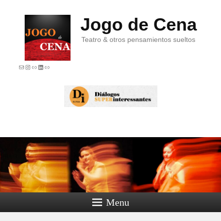
Jogo de Cena
Teatro & otros pensamientos sueltos
E-mail
Instagram
Link
LinkedIn
Link
Menu