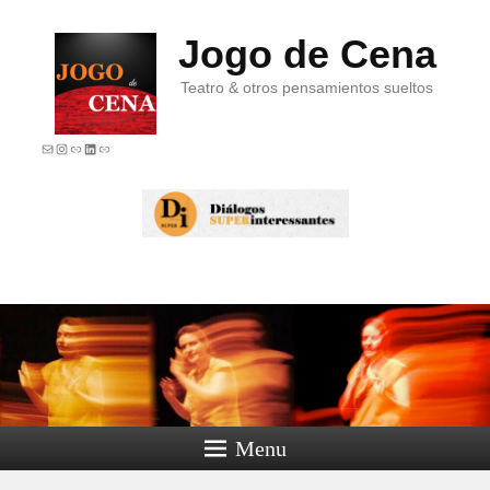
Jogo de Cena
Teatro & otros pensamientos sueltos
E-mail
Instagram
Link
LinkedIn
Link
Menu