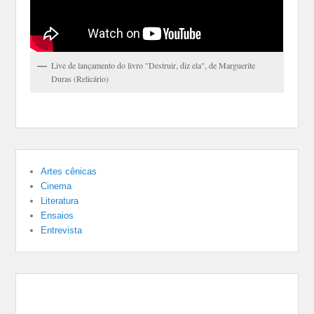
Live de lançamento do livro "Destruir, diz ela", de Marguerite
Duras (Relicário)
Artes cênicas
Cinema
Literatura
Ensaios
Entrevista