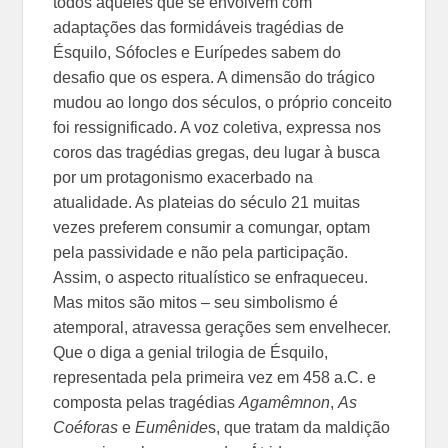
todos aqueles que se envolvem com
adaptações das formidáveis tragédias de
Ésquilo, Sófocles e Eurípedes sabem do
desafio que os espera. A dimensão do trágico
mudou ao longo dos séculos, o próprio conceito
foi ressignificado. A voz coletiva, expressa nos
coros das tragédias gregas, deu lugar à busca
por um protagonismo exacerbado na
atualidade. As plateias do século 21 muitas
vezes preferem consumir a comungar, optam
pela passividade e não pela participação.
Assim, o aspecto ritualístico se enfraqueceu.
Mas mitos são mitos – seu simbolismo é
atemporal, atravessa gerações sem envelhecer.
Que o diga a genial trilogia de Ésquilo,
representada pela primeira vez em 458 a.C. e
composta pelas tragédias
Agamêmnon
,
As
Coéforas
e
Eumênide
s, que tratam da maldição