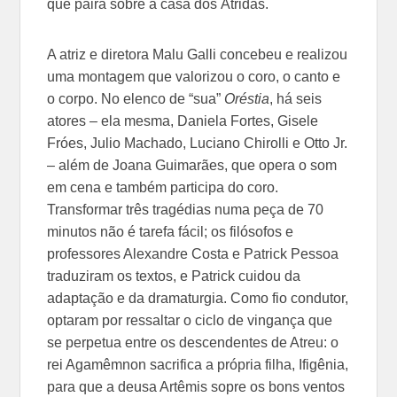
que paira sobre a casa dos Átridas.
A atriz e diretora Malu Galli concebeu e realizou
uma montagem que valorizou o coro, o canto e
o corpo. No elenco de “sua”
Oréstia
, há seis
atores – ela mesma, Daniela Fortes, Gisele
Fróes, Julio Machado, Luciano Chirolli e Otto Jr.
– além de Joana Guimarães, que opera o som
em cena e também participa do coro.
Transformar três tragédias numa peça de 70
minutos não é tarefa fácil; os filósofos e
professores Alexandre Costa e Patrick Pessoa
traduziram os textos, e Patrick cuidou da
adaptação e da dramaturgia. Como fio condutor,
optaram por ressaltar o ciclo de vingança que
se perpetua entre os descendentes de Atreu: o
rei Agamêmnon sacrifica a própria filha, Ifigênia,
para que a deusa Artêmis sopre os bons ventos