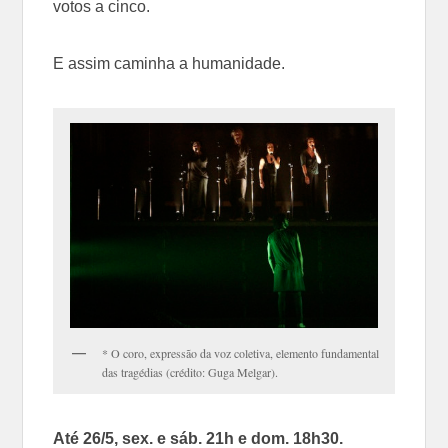
votos a cinco.
E assim caminha a humanidade.
* O coro, expressão da voz coletiva, elemento fundamental
das tragédias (crédito: Guga Melgar).
Até 26/5, sex. e sáb. 21h e dom. 18h30.