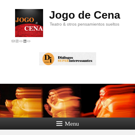
Jogo de Cena
Teatro & otros pensamientos sueltos
E-mail
Instagram
Link
LinkedIn
Link
Menu