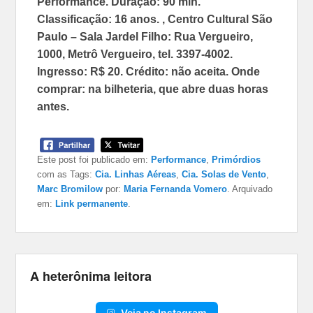
Performance. Duração: 90 min.
Classificação: 16 anos. , Centro Cultural São
Paulo – Sala Jardel Filho: Rua Vergueiro,
1000, Metrô Vergueiro, tel. 3397-4002.
Ingresso: R$ 20. Crédito: não aceita. Onde
comprar: na bilheteria, que abre duas horas
antes.
Este post foi publicado em:
Performance
,
Primórdios
com as Tags:
Cia. Linhas Aéreas
,
Cia. Solas de Vento
,
Marc Bromilow
por:
Maria Fernanda Vomero
. Arquivado
em:
Link permanente
.
A heterônima leitora
Veja no Instagram