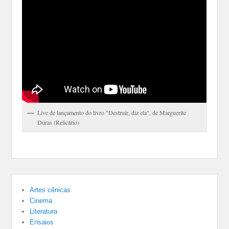
Live de lançamento do livro "Destruir, diz ela", de Marguerite
Duras (Relicário)
Artes cênicas
Cinema
Literatura
Ensaios