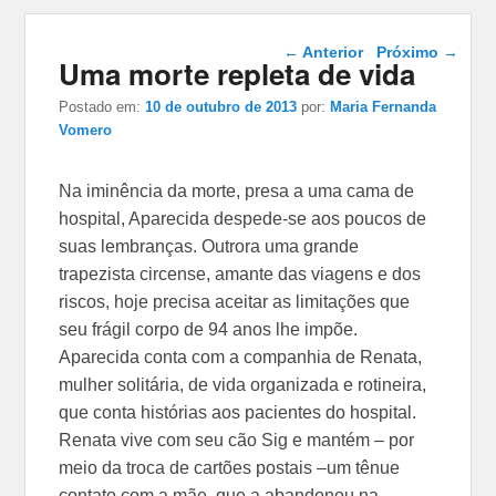
Navegação das
←
Anterior
Próximo
→
Uma morte repleta de vida
postagens
Postado em:
10 de outubro de 2013
por:
Maria Fernanda
Vomero
Na iminência da morte, presa a uma cama de
hospital, Aparecida despede-se aos poucos de
suas lembranças. Outrora uma grande
trapezista circense, amante das viagens e dos
riscos, hoje precisa aceitar as limitações que
seu frágil corpo de 94 anos lhe impõe.
Aparecida conta com a companhia de Renata,
mulher solitária, de vida organizada e rotineira,
que conta histórias aos pacientes do hospital.
Renata vive com seu cão Sig e mantém – por
meio da troca de cartões postais –um tênue
contato com a mãe, que a abandonou na