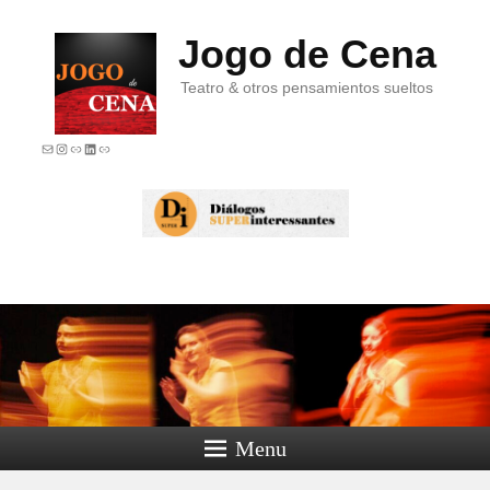
Jogo de Cena
Teatro & otros pensamientos sueltos
E-mail
Instagram
Link
LinkedIn
Link
Menu