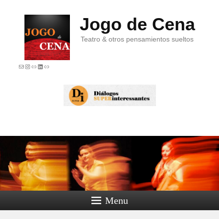
Jogo de Cena
Teatro & otros pensamientos sueltos
E-mail
Instagram
Link
LinkedIn
Link
Menu