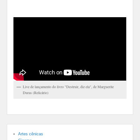
Live de lançamento do livro "Destruir, diz ela", de Marguerite
Duras (Relicário)
Artes cênicas